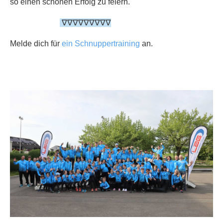
so einen schönen Erfolg zu feiern.
∇∇∇∇∇∇∇∇∇
Melde dich für
ein Schnuppertraining
an.