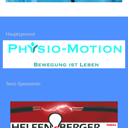
Hauptsponsor
Tenü-Sponsoren